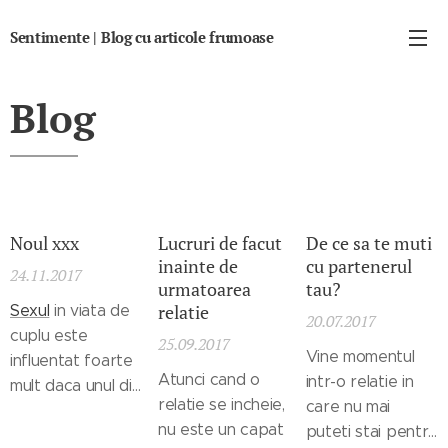
Sentimente | Blog cu articole frumoase
Blog
Noul xxx
Lucruri de facut
De ce sa te muti
inainte de
cu partenerul
24.11.2017
urmatoarea
tau?
relatie
Sexul
in viata de
20.07.2017
cuplu este
25.09.2017
Vine momentul
influentat foarte
Atunci cand o
intr-o relatie in
mult daca unul din
relatie se incheie,
care nu mai
parteneri este
nu este un capat
puteti stai pentru
consummator de